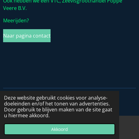
Ook hebben we een VTC, Zeevisgroothandel Poppe
Veere B.V.
Meerijden?
Naar pagina contact
Deze website gebruikt cookies voor analyse-
© 2020 - 2026 De Truckers NL
doeleinden en/of het tonen van advertenties.
Powered by
JouwWeb
Door gebruik te blijven maken van de site gaat
u hiermee akkoord.
Akkoord
E-mailadres