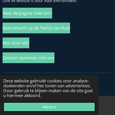
Ook de website is door Rudi Keersemaker.
Naar de pagina 'over ons'
Kom terecht op de Twitch van Rudi
Wat doen wij?
Contact opnemen met ons
Deze website gebruikt cookies voor analyse-
© 2020 - 2026 De Truckers NL
doeleinden en/of het tonen van advertenties.
Powered by
JouwWeb
Door gebruik te blijven maken van de site gaat
u hiermee akkoord.
Akkoord
E-mailadres